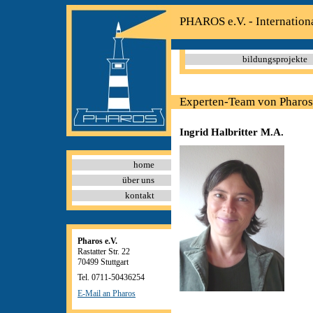
PHAROS e.V. - Internation
bildungsprojekte
Experten-Team von Pharos
Ingrid Halbritter M.A.
home
über uns
kontakt
Pharos e.V.
Rastatter Str. 22
70499 Stuttgart
Tel. 0711-50436254
E-Mail an Pharos