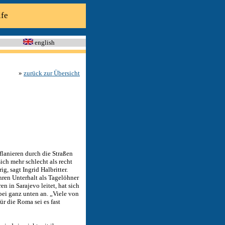
lfe
english
»
zurück zur Übersicht
flanieren durch die Straßen
ich mehr schlecht als recht
g, sagt Ingrid Halbritter.
hren Unterhalt als Tagelöhner
en in Sarajevo leitet, hat sich
bei ganz unten an. „Viele von
ür die Roma sei es fast