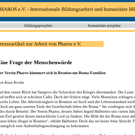
HAROS e.V. - Internationale Bildungsarbeit und humanitäre Hi
bildungsprojekte
humanitäre projekte
resseartikel zur Arbeit von Pharos e.V.
ine Frage der Menschenwürde
er Verein Pharos kümmert sich in Bosnien um Roma-Familien
on Knut Krohn
uf den ersten Blick hat Sarajevo die Schrecken des Krieges überstanden. Die Leute 
nd treffen sich in schicken Cafés. Doch der Schein trügt. Viele Menschen schlagen s
urchs Leben. Die Arbeitslosigkeit in Bosnien sei hoch und der Lebensstandard niedri
Doch am ganz unteren Ende der Gesellschaft leben die Roma.“ Sie verdingen sich i
der durch Bettelei. Der Verein Pharos, dessen Arbeit Ingrid Halbritter seit vielen Jahr
um Ziel gesetzt dieses menschliche Leid zu lindern. Die Hilfe für die Roma setzt da
hnen leben illegal in Bosnien“, erklärt Halbritter. Doch das sei keine böse Absicht. F
nmöglich eine Aufenthaltsgenehmigung zu bekommen.