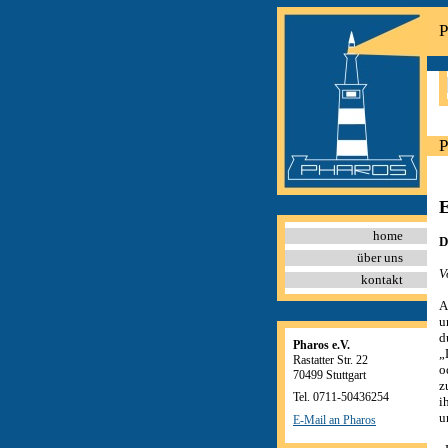
P
P
E
home
D
über uns
V
kontakt
A
u
d
Pharos e.V.
„
Rastatter Str. 22
o
70499 Stuttgart
z
Tel. 0711-50436254
i
u
E-Mail an Pharos