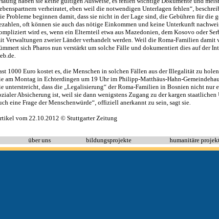
Häufig haben sie keine gültigen Ausweise, es fehlen wichtige Dokumente und meist 
ebenspartnern verheiratet, eben weil die notwendigen Unterlagen fehlen“, beschreib
ie Probleme beginnen damit, dass sie nicht in der Lage sind, die Gebühren für die g
ezahlen, oft können sie auch das nötige Einkommen und keine Unterkunft nachweis
ompliziert wird es, wenn ein Elternteil etwa aus Mazedonien, dem Kosovo oder Se
it Verwaltungen zweier Länder verhandelt werden. Weil die Roma-Familien damit vö
ümmert sich Pharos nun verstärkt um solche Fälle und dokumentiert dies auf der In
eb.de.
ast 1000 Euro kostet es, die Menschen in solchen Fällen aus der Illegalität zu holen,
ie am Montag in Echterdingen um 19 Uhr im Philipp-Matthäus-Hahn-Gemeindehaus ü
ie unterstreicht, dass die „Legalisierung“ der Roma-Familien in Bosnien nicht nur e
ozialer Absicherung ist, weil sie dann wenigstens Zugang zu der kargen staatlichen 
uch eine Frage der Menschenwürde“, offiziell anerkannt zu sein, sagt sie.
rtikel vom 22.10.2012 © Stuttgarter Zeitung
über uns
bildungsprojekte
humanitäre projek