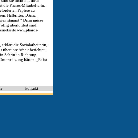
sind sie nicht mit ihren
t die Pharos-Mitarbeiterin.
eforderten Papiere zu
en. Halbritter: „Ganz
rbien stammt.“ Dann müsse
llig überfordert sind,
ternetseite www.pharos-
 erklärt die Sozialarbeiterin,
ber ihre Arbeit berichtet.
in Schritt in Richtung
Unterstützung hätten. „Es ist
te
kontakt