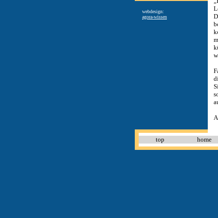
„
L
webdesign:
D
agora-wissen
b
k
m
k
w
F
d
S
s
a
A
top
home