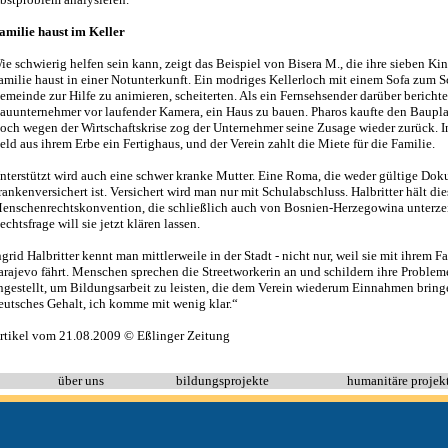
amilie haust im Keller
ie schwierig helfen sein kann, zeigt das Beispiel von Bisera M., die ihre sieben Kind
amilie haust in einer Notunterkunft. Ein modriges Kellerloch mit einem Sofa zum Sc
emeinde zur Hilfe zu animieren, scheiterten. Als ein Fernsehsender darüber berichte
auunternehmer vor laufender Kamera, ein Haus zu bauen. Pharos kaufte den Bauplat
och wegen der Wirtschaftskrise zog der Unternehmer seine Zusage wieder zurück. In
eld aus ihrem Erbe ein Fertighaus, und der Verein zahlt die Miete für die Familie.
nterstützt wird auch eine schwer kranke Mutter. Eine Roma, die weder gültige Dok
rankenversichert ist. Versichert wird man nur mit Schulabschluss. Halbritter hält die
enschenrechtskonvention, die schließlich auch von Bosnien-Herzegowina unterze
echtsfrage will sie jetzt klären lassen.
ngrid Halbritter kennt man mittlerweile in der Stadt - nicht nur, weil sie mit ihrem 
arajevo fährt. Menschen sprechen die Streetworkerin an und schildern ihre Probleme.
ngestellt, um Bildungsarbeit zu leisten, die dem Verein wiederum Einnahmen bring
eutsches Gehalt, ich komme mit wenig klar.“
rtikel vom 21.08.2009 © Eßlinger Zeitung
über uns
bildungsprojekte
humanitäre projek