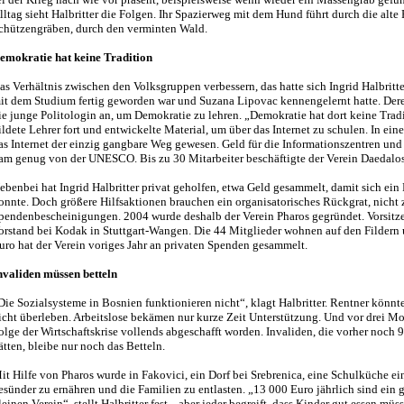
lltag sieht Halbritter die Folgen. Ihr Spazierweg mit dem Hund führt durch die alte 
chützengräben, durch den verminten Wald.
emokratie hat keine Tradition
as Verhältnis zwischen den Volksgruppen verbessern, das hatte sich Ingrid Halbrit
it dem Studium fertig geworden war und Suzana Lipovac kennengelernt hatte. Deren
ie junge Politologin an, um Demokratie zu lehren. „Demokratie hat dort keine Tradit
ildete Lehrer fort und entwickelte Material, um über das Internet zu schulen. In ein
as Internet der einzig gangbare Weg gewesen. Geld für die Informationszentren un
am genug von der UNESCO. Bis zu 30 Mitarbeiter beschäftigte der Verein Daedalos
ebenbei hat Ingrid Halbritter privat geholfen, etwa Geld gesammelt, damit sich ei
onnte. Doch größere Hilfsaktionen brauchen ein organisatorisches Rückgrat, nicht 
pendenbescheinigungen. 2004 wurde deshalb der Verein Pharos gegründet. Vorsitzen
orstand bei Kodak in Stuttgart-Wangen. Die 44 Mitglieder wohnen auf den Fildern u
uro hat der Verein voriges Jahr an privaten Spenden gesammelt.
nvaliden müssen betteln
Die Sozialsysteme in Bosnien funktionieren nicht“, klagt Halbritter. Rentner könnt
icht überleben. Arbeitslose bekämen nur kurze Zeit Unterstützung. Und vor drei Mon
olge der Wirtschaftskrise vollends abgeschafft worden. Invaliden, die vorher noc
ätten, bleibe nur noch das Betteln.
it Hilfe von Pharos wurde in Fakovici, ein Dorf bei Srebrenica, eine Schulküche ei
esünder zu ernähren und die Familien zu entlasten. „13 000 Euro jährlich sind ein g
leinen Verein“, stellt Halbritter fest, „aber jeder begreift, dass Kinder gut essen müs