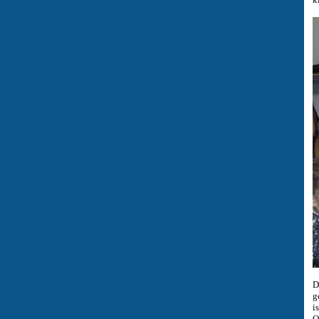
D
g
i
O