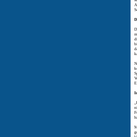
A
S
D
D
m
d
b
d
k
N
k
S
V
E
I
„
n
F
h
M
g
k