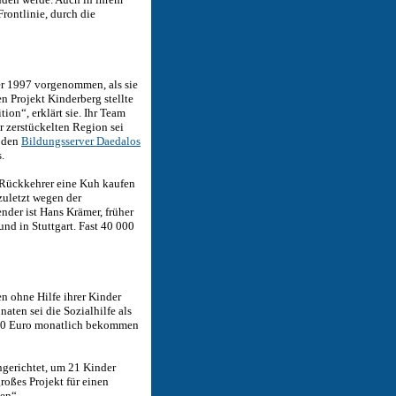
Frontlinie, durch die
ter 1997 vorgenommen, als sie
 Projekt Kinderberg stellte
ion“, erklärt sie. Ihr Team
er zerstückelten Region sei
d den
Bildungsserver Daedalos
.
n Rückkehrer eine Kuh kaufen
zuletzt wegen der
der ist Hans Krämer, früher
nd in Stuttgart. Fast 40 000
en ohne Hilfe ihrer Kinder
aten sei die Sozialhilfe als
h 90 Euro monatlich bekommen
ngerichtet, um 21 Kinder
roßes Projekt für einen
sen“.