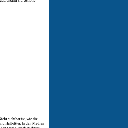
dt, erzählt sie. Schöne
ht sichtbar ist, wie die
rid Halbritter. In den Medien
nden werde. Auch in ihrem