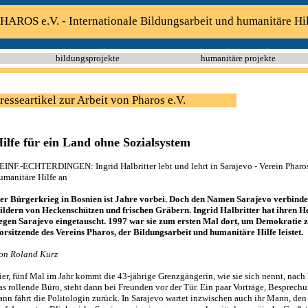
HAROS e.V. - Internationale Bildungsarbeit und humanitäre Hi
bildungsprojekte
humanitäre projekte
resseartikel zur Arbeit von Pharos e.V.
ilfe für ein Land ohne Sozialsystem
EINF.-ECHTERDINGEN: Ingrid Halbritter lebt und lehrt in Sarajevo - Verein Pharo
umanitäre Hilfe an
er Bürgerkrieg in Bosnien ist Jahre vorbei. Doch den Namen Sarajevo verbinde
ildern von Heckenschützen und frischen Gräbern. Ingrid Halbritter hat ihren 
egen Sarajevo eingetauscht. 1997 war sie zum ersten Mal dort, um Demokratie zu 
orsitzende des Vereins Pharos, der Bildungsarbeit und humanitäre Hilfe leistet.
on Roland Kurz
ier, fünf Mal im Jahr kommt die 43-jährige Grenzgängerin, wie sie sich nennt, nac
as rollende Büro, steht dann bei Freunden vor der Tür. Ein paar Vorträge, Besprech
ann fährt die Politologin zurück. In Sarajevo wartet inzwischen auch ihr Mann, den