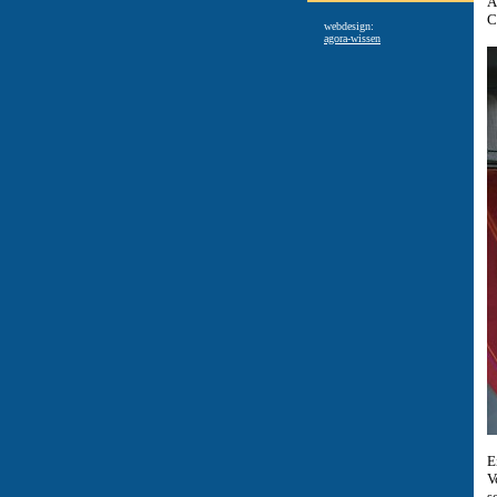
A
C
webdesign:
agora-wissen
E
V
s