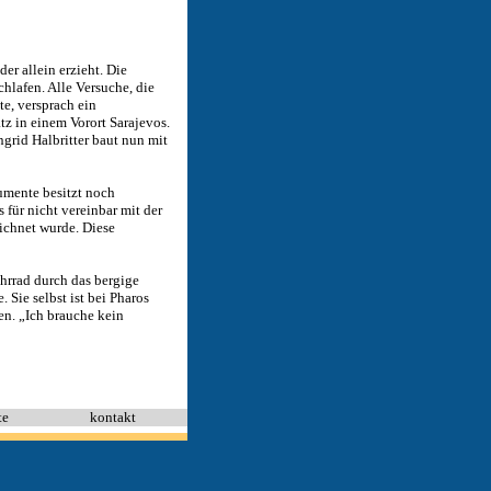
er allein erzieht. Die
hlafen. Alle Versuche, die
te, versprach ein
z in einem Vorort Sarajevos.
grid Halbritter baut nun mit
umente besitzt noch
s für nicht vereinbar mit der
ichnet wurde. Diese
Fahrrad durch das bergige
 Sie selbst ist bei Pharos
en. „Ich brauche kein
te
kontakt