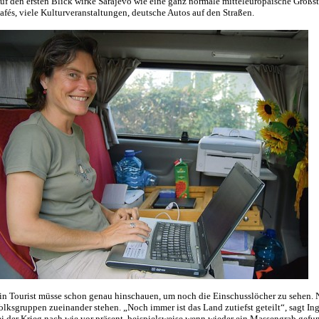
uf den ersten Blick wirke Sarajevo wie eine ganz normale mitteleuropäische Großsta
afés, viele Kulturveranstaltungen, deutsche Autos auf den Straßen.
in Tourist müsse schon genau hinschauen, um noch die Einschusslöcher zu sehen. Nic
olksgruppen zueinander stehen. „Noch immer ist das Land zutiefst geteilt“, sagt Ing
ei der Krieg nach wie vor präsent, beispielsweise wenn wieder ein Massengrab gefu