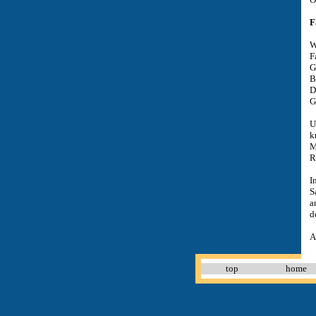
F
W
F
G
B
D
G
U
k
M
R
I
S
a
d
A
top
home