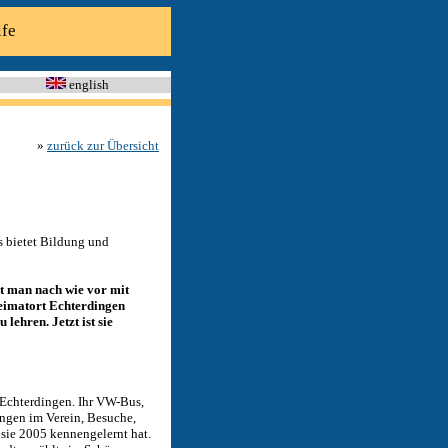
lfe
english
»
zurück zur Übersicht
s bietet Bildung und
t man nach wie vor mit
Heimatort Echterdingen
lehren. Jetzt ist sie
h Echterdingen. Ihr VW-Bus,
ungen im Verein, Besuche,
 sie 2005 kennengelernt hat.