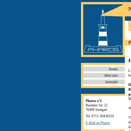
P
P
H
home
L
über uns
h
kontakt
D
B
g
V
Pharos e.V.
Rastatter Str. 22
V
70499 Stuttgart
Tel. 0711-50436254
V
d
E-Mail an Pharos
d