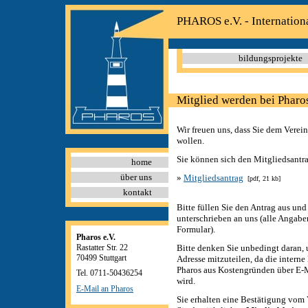
PHAROS e.V. - Internation
bildungsprojekte
Mitglied werden bei Pharo
Wir freuen uns, dass Sie dem Verein
wollen.
Sie können sich den Mitgliedsantra
home
über uns
»
Mitgliedsantrag
[pdf, 21 kb]
kontakt
Bitte füllen Sie den Antrag aus und
unterschrieben an uns (alle Angabe
Formular).
Pharos e.V.
Rastatter Str. 22
Bitte denken Sie unbedingt daran, 
70499 Stuttgart
Adresse mitzuteilen, da die inter
Pharos aus Kostengründen über E-
Tel. 0711-50436254
wird.
E-Mail an Pharos
Sie erhalten eine Bestätigung vom