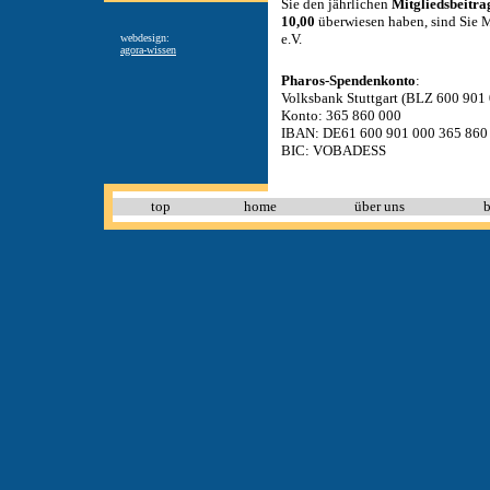
Sie den jährlichen
Mitgliedsbeitra
10,00
überwiesen haben, sind Sie 
e.V.
webdesign:
agora-wissen
Pharos-Spendenkonto
:
Volksbank Stuttgart (BLZ 600 901 
Konto: 365 860 000
IBAN: DE61 600 901 000 365 860
BIC: VOBADESS
top
home
über uns
b