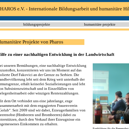
HAROS e.V. - Internationale Bildungsarbeit und humanitäre Hi
bildungsprojekte
humanitäre projekte
umanitäre Projekte von Pharos
ilfe zu einer nachhaltigen Entwicklung in der Landwirtschaft
ei unseren Bemühungen, eine nachhaltige Entwicklung
nzustoßen, konzentrieren wir uns im Moment auf das
solierte Dorf Fakovici an der Grenze zu Serbien. Die
andbevölkerung lebt seit dem Krieg weit unterhalb der
rmutsgrenze, erhält keinerlei Sozialleistungen und lebt
on Subsistenzwirtschaft und in Einzelfällen von
elegenheitsarbeit oder winzigen Rentenzahlungen.
it dem Ort verbindet uns eine jahrelange, enge
usammenarbeit mit dem engagierten Frauenverein
Golub“. Seit 2009 sind wir dabei, Erzeugerfamilien von
eerenobst (Himbeeren und Brombeeren) dabei zu
nterstützen, durch den Verkauf ihrer Erzeugnisse ein
ngemessenes Einkommen zu erhalten.
Fortbildung für die Beerenobst