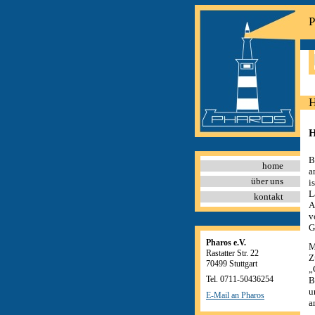
P
H
H
B
home
a
über uns
i
L
kontakt
A
v
G
Pharos e.V.
M
Rastatter Str. 22
Z
70499 Stuttgart
„
Tel. 0711-50436254
B
u
E-Mail an Pharos
a