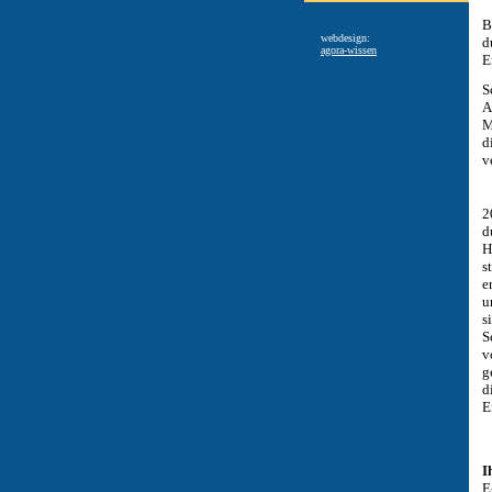
B
webdesign:
d
agora-wissen
E
S
A
M
d
v
2
d
H
s
e
u
s
S
v
g
d
E
I
E