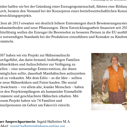
isher halfen wir bei der Gründung einer Erzeugergemeinschaft, führten eine Bildun
urch, beraten den Vorstand bei der Konzeption eines betriebswirtschaftlichen Konz
ntwicklungsprojekts.
chon ab 2013 erwarten wir deutlich höhere Erntemengen durch Bewässerungssystem
nbaumethoden und neue Pflanzungen. Diese Entwicklungsarbeit finanziert seit 2010
ittelfristig wollen die Erzeuger ihr Beerenobst zu besseren Preisen in die EU ausfü
ie notwendigen Standards bei der Produktion einzuführen und Kontakte zu Käufern
ermitteln.
007 haben wir ein Projekt zur Hühneraufzucht
urchgeführt, das darin bestand, bedürftigen Familien
ühnerküken und Aufzuchtfutter zur Verfügung zu
tellen – eine notwendige Erstinvestition, die ihnen
rmöglichen sollte, dauerhaft Masthähnchen aufzuziehen
nd zu verkaufen. Mit dem Erlös – so die Idee – sollten
ie neue Hühnerküken und Futter kaufen. Die sozial
chwächsten – vor allem alte, kranke Menschen – haben
on den Projektempfängern als humanitäre Einmalhilfe
emästete und geschlachtete Hähnchen erhalten. Mit
iesem Projekt haben wir 74 Familien und
inzelpersonen im Gebiet um Fakovići erreicht
.
hre Ansprechpartnerin
: Ingrid Halbritter M.A.
-Mail:
ingrid
.
h
albritter
@
pharos-online.org