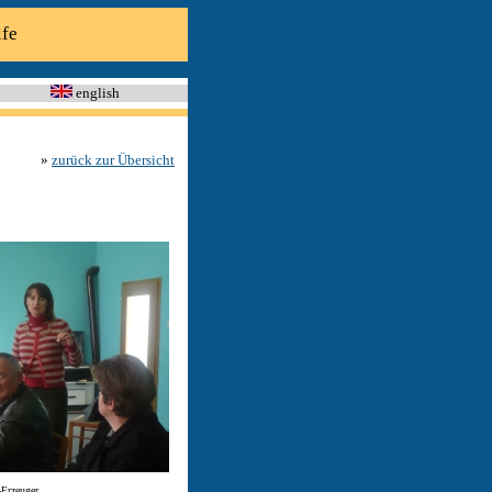
lfe
english
»
zurück zur Übersicht
-Erzeuger