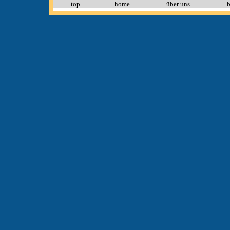
top
home
über uns
b