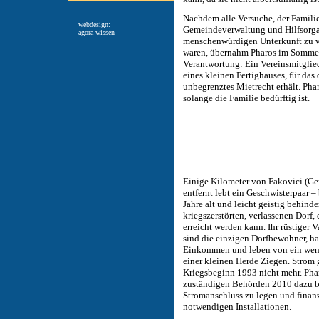
Nachdem alle Versuche, der Familie
webdesign:
Gemeindeverwaltung und Hilfsorga
agora-wissen
menschenwürdigen Unterkunft zu ve
waren, übernahm Pharos im Somme
Verantwortung: Ein Vereinsmitglie
eines kleinen Fertighauses, für das 
unbegrenztes Mietrecht erhält. Phar
solange die Familie bedürftig ist.
Einige Kilometer von Fakovici (G
entfernt lebt ein Geschwisterpaar –
Jahre alt und leicht geistig behinde
kriegszerstörten, verlassenen Dorf,
erreicht werden kann. Ihr rüstiger V
sind die einzigen Dorfbewohner, ha
Einkommen und leben von ein wen
einer kleinen Herde Ziegen. Strom g
Kriegsbeginn 1993 nicht mehr. Pha
zuständigen Behörden 2010 dazu b
Stromanschluss zu legen und finanz
notwendigen Installationen.