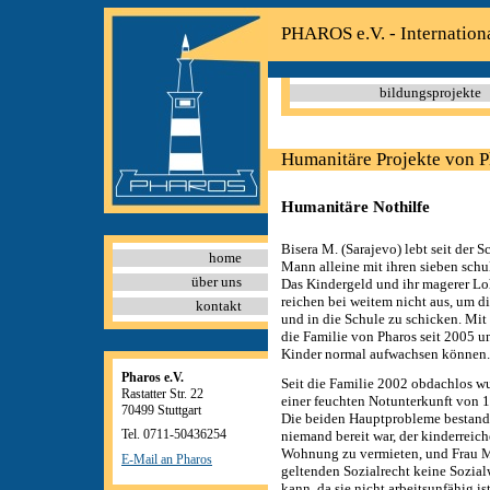
PHAROS e.V. - Internation
bildungsprojekte
Humanitäre Projekte von P
Humanitäre Nothilfe
Bisera M. (Sarajevo) lebt seit der
home
Mann alleine mit ihren sieben schu
über uns
Das Kindergeld und ihr magerer Lo
reichen bei weitem nicht aus, um d
kontakt
und in die Schule zu schicken. Mit
die Familie von Pharos seit 2005 unt
Kinder normal aufwachsen können.
Pharos e.V.
Seit die Familie 2002 obdachlos wu
Rastatter Str. 22
einer feuchten Notunterkunft von 
70499 Stuttgart
Die beiden Hauptprobleme bestande
Tel. 0711-50436254
niemand bereit war, der kinderreic
Wohnung zu vermieten, und Frau 
E-Mail an Pharos
geltenden Sozialrecht keine Sozia
kann, da sie nicht arbeitsunfähig ist