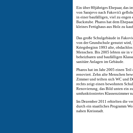
Ein über 80jähriges Ehepaar, das 
von Sarajevo nach Fakovići geflohen
in einer baufälligen, viel zu engen
Backstube. Pharos hat dem Ehepaar
kleines Fertighaus aus Holz zu kau
Das große Schulgebäude in Faković
von der Grundschule genutzt wird, 
Kriegsbeginn 1993 alte, obdachlo
Menschen. Bis 2005 lebten sie in v
beheizbaren und baufälligen Klas
sanitäre Anlagen im Gebäude.
Pharos hat im Jahr 2005 einen Teil
renoviert. Zehn alte Menschen be
Zimmer und teilten sich WC und D
rechts zeigt einen bewohnten Schu
Renovierung; das Bild unten ein
umfunktioniertes Klassenzimmer n
Im Dezember 2011 erhielten die v
durch ein staatliches Programm Wo
nahen Kreisstadt.